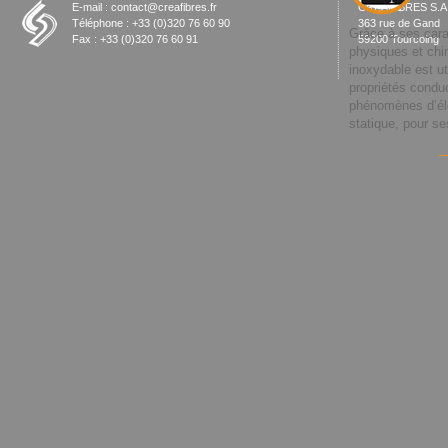
E-mail : contact@creafibres.fr
CREAFIBRES S.A.
Téléphone : +33 (0)320 76 60 90
363 rue de Gand
Grâce à ses cara
Fax : +33 (0)320 76 60 91
59200 Tourcoing
physiques et chim
inoxydable est ut
propriétés conduc
phénomènes d’éle
statique, pour ses