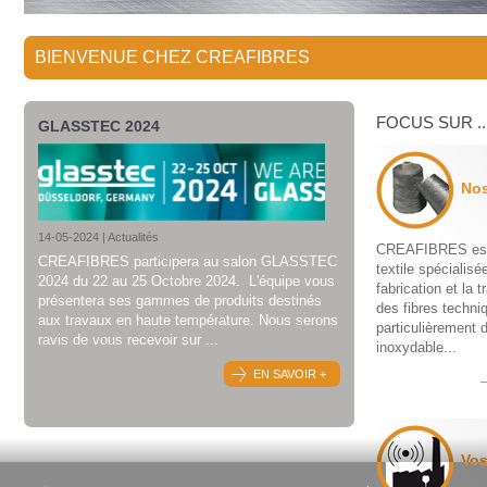
BIENVENUE CHEZ CREAFIBRES
FOCUS SUR ..
GLASSTEC 2024
Nos
14-05-2024 |
Actualités
CREAFIBRES est 
CREAFIBRES participera au salon GLASSTEC
textile spécialisé
2024 du 22 au 25 Octobre 2024. L'équipe vous
fabrication et la 
présentera ses gammes de produits destinés
des fibres techni
aux travaux en haute température. Nous serons
particulièrement d
ravis de vous recevoir sur ...
inoxydable...
EN SAVOIR +
Vos